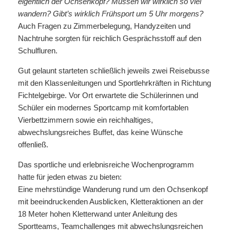
eigentlich der Ochsenkopf? Müssen wir wirklich so viel
wandern? Gibt’s wirklich Frühsport um 5 Uhr morgens?
Auch Fragen zu Zimmerbelegung, Handyzeiten und
Nachtruhe sorgten für reichlich Gesprächsstoff auf den
Schulfluren.
Gut gelaunt starteten schließlich jeweils zwei Reisebusse
mit den Klassenleitungen und Sportlehrkräften in Richtung
Fichtelgebirge. Vor Ort erwartete die Schülerinnen und
Schüler ein modernes Sportcamp mit komfortablen
Vierbettzimmern sowie ein reichhaltiges,
abwechslungsreiches Buffet, das keine Wünsche
offenließ.
Das sportliche und erlebnisreiche Wochenprogramm
hatte für jeden etwas zu bieten:
Eine mehrstündige Wanderung rund um den Ochsenkopf
mit beeindruckenden Ausblicken, Kletteraktionen an der
18 Meter hohen Kletterwand unter Anleitung des
Sportteams, Teamchallenges mit abwechslungsreichen