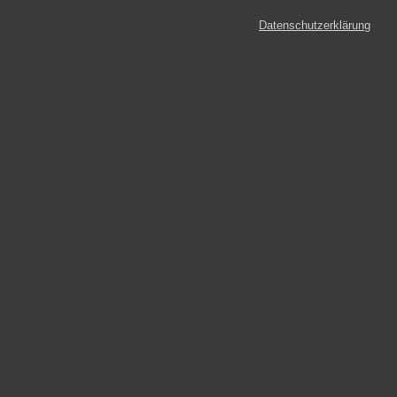
Datenschutzerklärung
Ein Theme von
SiteOrigin