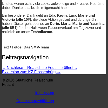
Und es waren echt viele coole, aufwendige und kreative Kostüme
dabei. Danke an alle, die mitgemacht haben!
Ein besonderer Dank geht an
Eda, Kevin, Lara, Marie und
Victoria (alle 10F)
, die diese Aktion geplant und durchgeführt
haben. Dieser geht ebenso an
Derin, Maria,
Marie und Yasmina
(alle 8B1)
für den Halloween-Pausenverkauf am Tag zuvor und
natürlich an unser
Technikteam
.
Text / Fotos: Das SMV-Team
Beitragsnavigation
←
Nachlese – Realschule Feucht eröffnet…
Exkursion zum KZ Flossenbürg
→
© 2026 Staatliche Realschule
Feucht
Impressum
Datenschutzerklärung