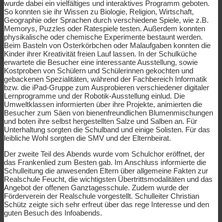
wurde dabei ein vielfältiges und interaktives Programm geboten.
So konnten sie ihr Wissen zu Biologie, Religion, Wirtschaft,
Geographie oder Sprachen durch verschiedene Spiele, wie z.B.
Memorys, Puzzles oder Ratespiele testen. Außerdem konnten
physikalische oder chemische Experimente bestaunt werden.
Beim Basteln von Osterkörbchen oder Malaufgaben konnten die
Kinder ihrer Kreativität freien Lauf lassen. In der Schulküche
erwartete die Besucher eine interessante Ausstellung, sowie
Kostproben von Schülern und Schülerinnen gekochten und
gebackenen Spezialitäten, während der Fachbereich Informatik
bzw. die iPad-Gruppe zum Ausprobieren verschiedener digitaler
Lernprogramme und der Robotik-Ausstellung einlud. Die
Umweltklassen informierten über ihre Projekte, animierten die
Besucher zum Säen von bienenfreundlichen Blumenmischungen
und boten ihre selbst hergestellten Salze und Salben an. Für
Unterhaltung sorgten die Schulband und einige Solisten. Für das
leibliche Wohl sorgten die SMV und der Elternbeirat.
Der zweite Teil des Abends wurde vom Schulchor eröffnet, der
das Frankenlied zum Besten gab. Im Anschluss informierte die
Schulleitung die anwesenden Eltern über allgemeine Fakten zur
Realschule Feucht, die wichtigsten Übertrittsmodalitäten und das
Angebot der offenen Ganztagesschule. Zudem wurde der
Förderverein der Realschule vorgestellt. Schulleiter Christian
Schütz zeigte sich sehr erfreut über das rege Interesse und den
guten Besuch des Infoabends.