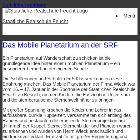
Zum Inhalt springen
Menü
Staatliche Realschule Feucht
Das Mobile Planetarium an der SRF
Ein Planetarium auf Wanderschaft zu schicken ist die
grundlegende Idee hinter einem mobilen Planetarium – ein
besonderer Lernort an der eigenen Schule.
Die Schülerinnen und Schüler der 5.Klassen konnten diese
Erfahrung machen. Das Mobile Planetarium der Firma Wieck war
vom 16. – 17. Januar in der Sporthalle der Staatlichen Realschule
Feucht zu Besuch, um den Kindern die Faszination Universum
und die atemberaubende Sternenwelt näher zu bringen.
Mit großer Spannung krochen die Kinder und Lehrer in das
aufblasbare, dunkle Kuppelzelt, versammelten sich entlang des
Randes und bestaunten die erhellende Sternenprojektion am
„Himmel“ der Kuppel. Sterne, Sternenbilder und Planeten waren
zu erkennen und wurden von Herrn Wieck anschaulich und
eindrucksvoll erklärt. Er erzählte mit großer Begeisterung und