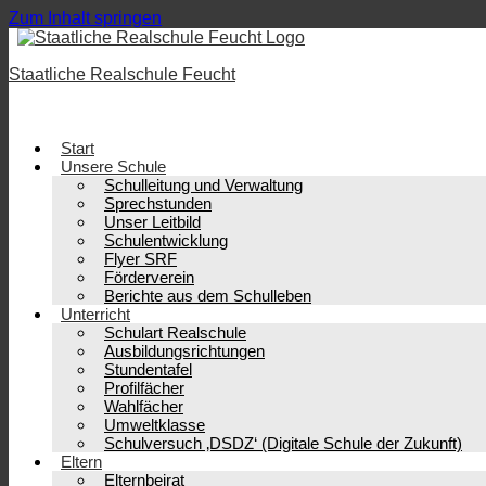
Zum Inhalt springen
Staatliche Realschule Feucht
Start
Unsere Schule
Schulleitung und Verwaltung
Sprechstunden
Unser Leitbild
Schulentwicklung
Flyer SRF
Förderverein
Berichte aus dem Schulleben
Unterricht
Schulart Realschule
Ausbildungsrichtungen
Stundentafel
Profilfächer
Wahlfächer
Umweltklasse
Schulversuch ‚DSDZ‘ (Digitale Schule der Zukunft)
Eltern
Elternbeirat